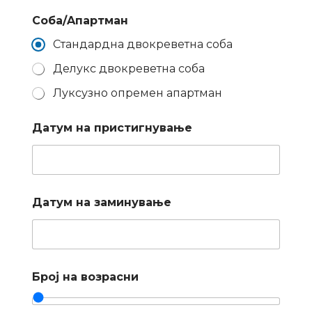
Соба/Aпартман
Стандардна двокреветна соба
Делукс двокреветна соба
Луксузно опремен апартман
Датум на пристигнување
Датум на заминување
Број на возрасни