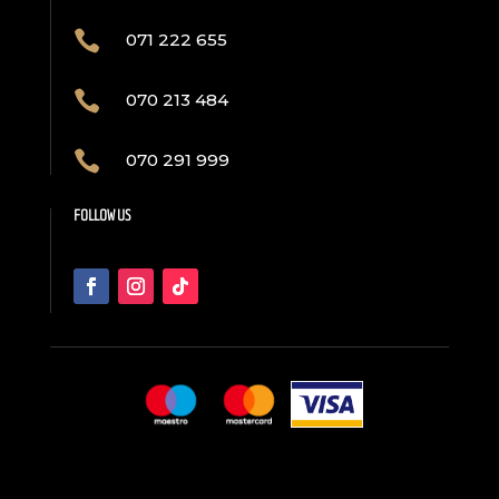

071 222 655

070 213 484

070 291 999
FOLLOW US