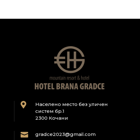
п
о
ш
т
а

Населено место без уличен
систем бр.1
2300 Кочани

gradce2023@gmail.com