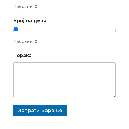
Избрани:
0
Број на деца
Избрани:
0
П
Порака
о
р
а
к
а
Е
-
п
о
ш
Испрати Барање
т
а
Е
-