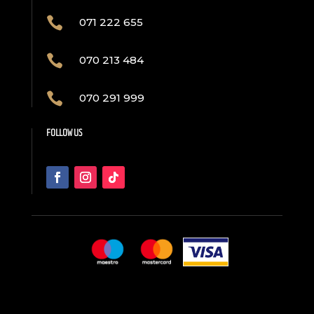

071 222 655

070 213 484

070 291 999
FOLLOW US