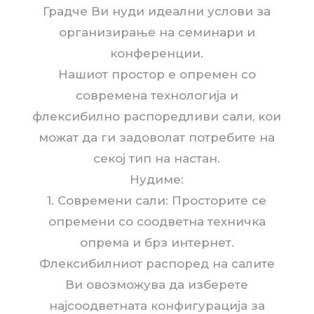
Градче Ви нуди идеални услови за
организирање на семинари и
конференции.
Нашиот простор е опремен со
современа технологија и
флексибилно распоредливи сали, кои
можат да ги задоволат потребите на
секој тип на настан.
Нудиме:
1. Современи сали: Просторите се
опремени со соодветна техничка
опрема и брз интернет.
Флексибилниот распоред на салите
Ви овозможува да изберете
најсоодветната конфигурација за