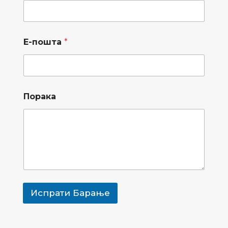
б
р
о
ј
Е-пошта
*
Порака
Испрати Барање